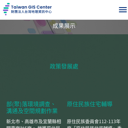
台灣地理資訊中心
PORTFOLIO
menu
成果展示
政策發展處
部(聚)落環境調查、
原住民族住宅輔導
溝通及空間規劃作業
新北市、高雄市及宜蘭縣相
原住民族委員會112-113年