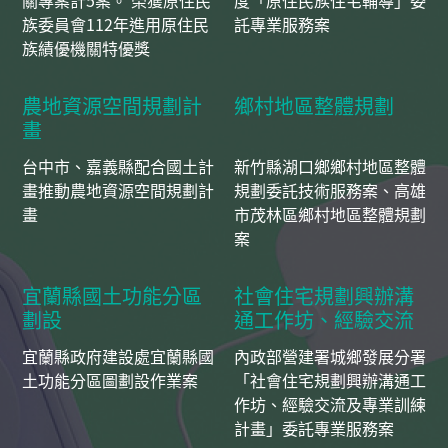
關專案計5案。 榮獲原住民
度「原住民族住宅輔導」委
族委員會112年進用原住民
託專業服務案
族績優機關特優獎
農地資源空間規劃計
鄉村地區整體規劃
畫
台中市、嘉義縣配合國土計
新竹縣湖口鄉鄉村地區整體
畫推動農地資源空間規劃計
規劃委託技術服務案、高雄
畫
市茂林區鄉村地區整體規劃
案
宜蘭縣國土功能分區
社會住宅規劃興辦溝
劃設
通工作坊、經驗交流
及專業訓練計畫
宜蘭縣政府建設處宜蘭縣國
內政部營建署城鄉發展分署
土功能分區圖劃設作業案
「社會住宅規劃興辦溝通工
作坊、經驗交流及專業訓練
計畫」委託專業服務案