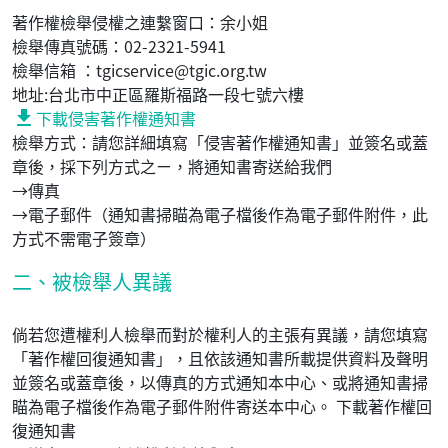
著作權檢舉侵權之連繫窗口：余小姐
檢舉傳真號碼：02-2321-5941
檢舉信箱 ：tgicservice@tgic.org.tw
地址:台北市中正區羅斯福路一段七號六樓
download
下載侵害著作權通知書
檢舉方式：請您詳細填寫「侵害著作權通知書」並簽名或蓋
章後，採下列方式之ㄧ，將通知書寄送給我們
→傳真
→電子郵件（通知書掃瞄為電子檔後作為電子郵件附件，此
方式不需電子簽章）
二、被檢舉人異議
倘若您遭權利人檢舉而對於權利人的主張有異議，請您填寫
「著作權回復通知書」，且依該通知書所載提供資料及聲明
並簽名或蓋章後，以傳真的方式通知本中心、或將通知書掃
瞄為電子檔後作為電子郵件附件寄送本中心。 下載著作權回
復通知書